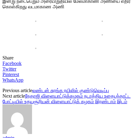
இன்று நடைபெறும் அரையிறுதியில் மேல்மாகாண அணியை எதிர்
கொள்கிறது வடமாகாண அணி
Share
Facebook
Twitter
Pinterest
WhatsApp
Previous article
லண்டன் சுரங்க ரயிலில் குண்டுவெடிப்பு
Next article
நேதாஜி விளையாட்டுக்கழகம் நடாத்திய உதைபந்தாட்ட
போட்டியில் உதயசூரியன் விளையாட்டுக் கழகம் இரண்டாம் இடம்
admin