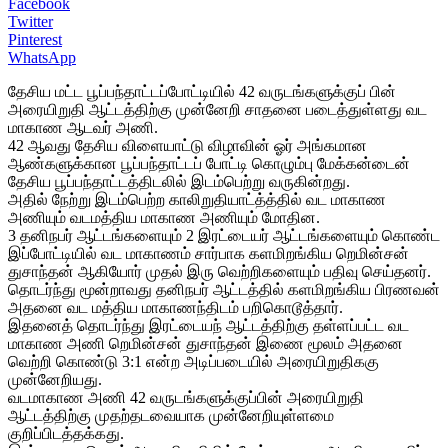
Facebook
Twitter
Pinterest
WhatsApp
தேசிய மட்ட பூப்பந்தாட்டப்போட்டியில் 42 வருடங்களுக்குப் பின்
அரையிறுதி ஆட்டத்திற்கு முன்னேறி சாதனை படைத்துள்ளது வட
மாகாண ஆடவர் அணி.
42 ஆவது தேசிய விளையாட்டு விழாவின் ஓர் அங்கமான
ஆண்களுக்கான பூப்பந்தாட்டப் போட்டி கொழும்பு மேக்கன்டைன்
தேசிய பூப்பந்தாட்டத்திடலில் இடம்பெற்று வருகின்றது.
அதில் நேற்று இடம்பெற்ற காலிறுதியாட்த்த்தில் வட மாகாண
அணியும் வடமத்திய மாகாண அணியும் மோதின.
3 தனிநபர் ஆட்டங்களையும் 2 இரட்டையர் ஆட்டங்களையும் கொண்ட
இப்போட்டியில் வட மாகாணம் சார்பாக களமிறங்கிய றெமின்சன்
துசாந்தன் ஆகியோர் முதல் இரு வெற்றிகளையும் பதிவு செய்தனர்.
தொடர்ந்து மூன்றாவது தனிநபர் ஆட்டத்தில் களமிறங்கிய பிரணவன்
அதனை வட மத்திய மாகாணந்திடம் பறிகொடூத்தார்.
இதனைத் தொடர்ந்து இரட்டையந் ஆட்டத்திற்கு தள்ளப்பட்ட வட
மாகாண அணி றெமின்சன் துசாந்தன் இணை மூலம் அதனை
வெற்றி கொண்டு 3:1 என்ற அடிப்படையில் அரையிறுதிககு
முன்னேறியது.
வடமாகாண அணி 42 வருடங்களுக்குப்பின் அரையிறுதி
ஆட்டத்திற்கு முதற்தடவையாக முன்னேறியுள்ளமை
குறிப்பிடத்தக்கது.