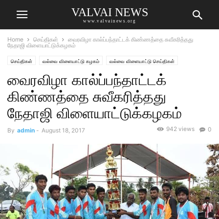
VALVAI NEWS
www.valvainews.org
Home
செய்திகள்
வைரவிழா கால்ப்பந்தாட்டக் கிண்ணத்தை சுவீகரித்தது
நேதாஜி விளையாட்டுக்கழகம்
செய்திகள்
வல்வை விளையாட்டு கழகம்
வல்வை விளையாட்டு செய்திகள்
வைரவிழா கால்ப்பந்தாட்டக்
கிண்ணத்தை சுவீகரித்தது
நேதாஜி விளையாட்டுக்கழகம்
942 views
0
By
admin
-
August 18, 2017