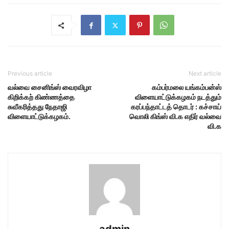
Previous article
Next article
வல்வை சைனிங்ஸ் வைரவிழா
கம்பர்மலை யங்கம்பன்ஸ்
கிறிக்கற் கிண்ணத்தை
விளையாட்டுக்கழகம் நடத்தும்
சுவீகரித்தது நேதாஜி
கரப்பந்தாட்டத் தொடர் : கச்சாய்
விளையாட்டுக்கழகம்.
வொலி கிங்ஸ் வி.க எதிர் வல்வை
வி.க