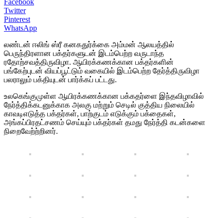
Facebook
Twitter
Pinterest
WhatsApp
லண்டன் ஈலிங் ஸ்ரீ கனகதுர்க்கை அம்மன் ஆலயத்தில்
பெருந்திரளான பக்தர்களுடன் இடம்பெற்ற வருடாந்த
ரதோற்சவத்திருவிழா. ஆயிரக்கணக்கான பக்தர்களின்
பங்கேற்புடன் வியப்பூட்டும் வகையில் இடம்பெற்ற தேர்த்திருவிழா
பலராலும் பக்தியுடன் பார்க்கப் பட்டது.
உலகெங்குமுள்ள ஆயிரக்கணக்கான பக்கதர்ளை இந்தவிழாவில்
நேர்த்திக்கடனுக்காக அலகு மற்றும் செடில் குத்திய நிலையில்
காவடிஎடுத்த பக்தர்கள், பாற்குடம் எடுக்கும் பக்தைகள்,
அங்கப்பிரதட்சணம் செய்யும் பக்தர்கள் தமது நேர்த்தி கடன்களை
நிறைவேற்ற்றினர்.