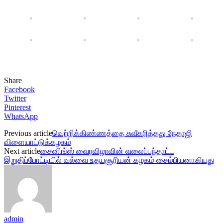
Share
Facebook
Twitter
Pinterest
WhatsApp
Previous article
வெற்றிக்கிண்ணத்தை சுவீகரித்தது நேதாஜி
விளையாட்டுக்கழகம்
Next article
சைனிங்ஸ் வைரவிழாவின் வலைப்பந்தாட்ட
இறுதிப்போட்டியில் வல்வை உதயசூரியன் கழகம் சைம்பியனாகியது
admin