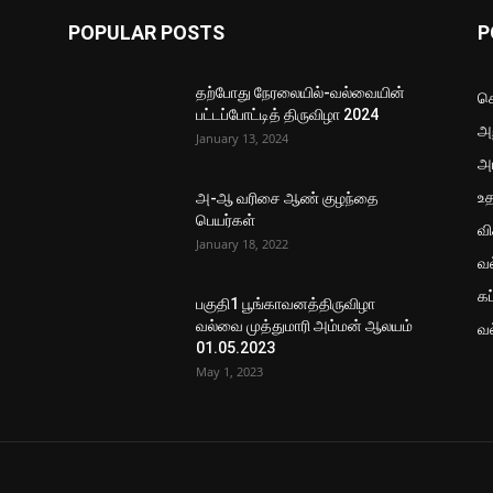
POPULAR POSTS
P
தற்போது நேரலையில்-வல்வையின்
செ
பட்டப்போட்டித் திருவிழா 2024
அற
January 13, 2024
அ
உ
அ-ஆ வரிசை ஆண் குழந்தை
பெயர்கள்
வ
January 18, 2022
வ
கப
பகுதி1 பூங்காவனத்திருவிழா
வல்வை முத்துமாரி அம்மன் ஆலயம்
வ
01.05.2023
May 1, 2023