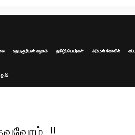
ாலை
உதயசூரியன் கழகம்
தமிழ்ப்பெயர்கள்
அம்மன் கோவில்
கப்
் ஐ.இ
தவுவோம்..!!