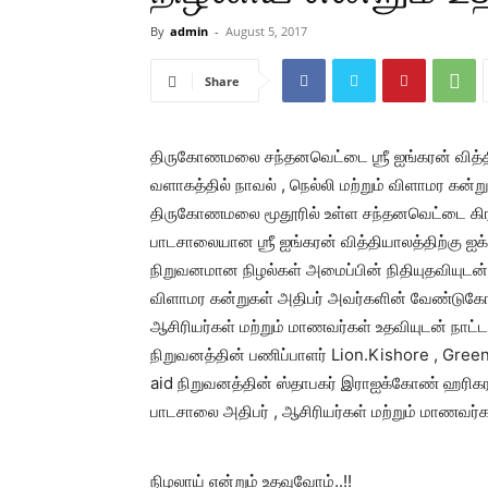
By
admin
-
August 5, 2017
Share
திருகோணமலை சந்தனவெட்டை ஶ்ரீ ஐங்கரன் வித்தி
வளாகத்தில் நாவல் , நெல்லி மற்றும் விளாமர க
திருகோணமலை மூதூரில் உள்ள சந்தனவெட்டை கிராம
பாடசாலையான ஶ்ரீ ஐங்கரன் வித்தியாலத்திற்கு ஐ
நிறுவனமான நிழல்கள் அமைப்பின் நிதியுதவியுடன் 
விளாமர கன்றுகள் அதிபர் அவர்களின் வேண்டுகோ
ஆசிரியர்கள் மற்றும் மாணவர்கள் உதவியுடன் நாட்டப
நிறுவனத்தின் பணிப்பாளர் Lion.Kishore , Green
aid நிறுவனத்தின் ஸ்தாபகர் இராஐக்கோண் ஹரிகரன்
பாடசாலை அதிபர் , ஆசிரியர்கள் மற்றும் மாணவர்
நிழலாய் என்றும் உதவுவோம்..!!