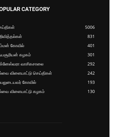
OPULAR CATEGORY
ய்திகள்
5006
ிவித்தல்கள்
831
ம்மன் கோவில்
401
தயசூரியன் கழகம்
301
ிக்னேஸ்வரா வாசிகசாலை
292
ல்வை விளையாட்டு செய்திகள்
242
்பலுடையவர் கோவில்
193
ல்வை விளையாட்டு கழகம்
130