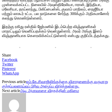
உலகத்தரம் வாய்ந்த ஆராய்ச்சி மற்றும் புதிய கண்டுபிடிப்புகள் அங்கு
முன்வைக்கப்பட்ட நிலையில் அவுஸ்திரேலியா, ஈரான், இந்தியா,
மலேசியா, தாய்லாந்து, பிலிப்பைன்ஸ், குவாம் மாநிலம், நைஜீரியா
மற்றும் லாகூர் உட்பட பல நாடுகளை சேர்ந்த 300க்கும் அதிகமானோர்
கலந்து கொண்டுள்ளனர்.
இதற்கு ரகிது ரன்தில் ஜேர்மனில் இடம்பெற்ற விஞ்ஞானிகள்
மாநாட்டிலும் வெளிப்பதக்கம் வென்றுள்ளார். அவர் அங்கு இளம்
விஞ்ஞானியாக கௌரவிக்கப்பட்டுள்ளார் என்பது குறிப்பிடத்தக்கது.
Share
Facebook
Twitter
Pinterest
WhatsApp
Previous article
எம்.கே.சிவாஜிலிங்கத்தை விசாரணைக்கு வருமாறு
குற்றப்புலனாய்வுப் பிரிவு அழைப்பு விடுத்துள்ளது.
Next article
ஆடி அமாவாசை விரதத்தின் மகிமை