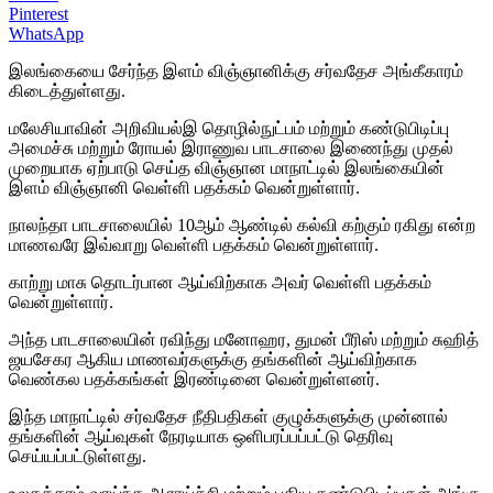
Pinterest
WhatsApp
இலங்கையை சேர்ந்த இளம் விஞ்ஞானிக்கு சர்வதேச அங்கீகாரம்
கிடைத்துள்ளது.
மலேசியாவின் அறிவியல்இ தொழில்நுட்பம் மற்றும் கண்டுபிடிப்பு
அமைச்சு மற்றும் ரோயல் இராணுவ பாடசாலை இணைந்து முதல்
முறையாக ஏற்பாடு செய்த விஞ்ஞான மாநாட்டில் இலங்கையின்
இளம் விஞ்ஞானி வெள்ளி பதக்கம் வென்றுள்ளார்.
நாலந்தா பாடசாலையில் 10ஆம் ஆண்டில் கல்வி கற்கும் ரகிது என்ற
மாணவரே இவ்வாறு வெள்ளி பதக்கம் வென்றுள்ளார்.
காற்று மாசு தொடர்பான ஆய்விற்காக அவர் வெள்ளி பதக்கம்
வென்றுள்ளார்.
அந்த பாடசாலையின் ரவிந்து மனோஹர, துமன் பீரிஸ் மற்றும் சுஹித்
ஜயசேகர ஆகிய மாணவர்களுக்கு தங்களின் ஆய்விற்காக
வெண்கல பதக்கங்கள் இரண்டினை வென்றுள்ளனர்.
இந்த மாநாட்டில் சர்வதேச நீதிபதிகள் குழுக்களுக்கு முன்னால்
தங்களின் ஆய்வுகள் நேரடியாக ஒளிபரப்பப்பட்டு தெரிவு
செய்யப்பட்டுள்ளது.