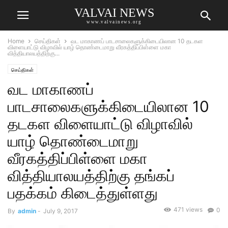
VALVAI NEWS
www.valvainews.org
Home
செய்திகள்
வட மாகாணப் பாடசாலைகளுக்கிடையிலான 10 தடகள
விளையாட்டு விழாவில் யாழ் தொண்டைமாறு வீரகத்திப்பிள்ளை மகா
வித்தியாலயத்திற்கு...
செய்திகள்
வட மாகாணப்
பாடசாலைகளுக்கிடையிலான 10
தடகள விளையாட்டு விழாவில்
யாழ் தொண்டைமாறு
வீரகத்திப்பிள்ளை மகா
வித்தியாலயத்திற்கு தங்கப்
பதக்கம் கிடைத்துள்ளது
471 views
0
By
admin
-
July 9, 2017