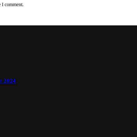
e I comment.
ா 2024