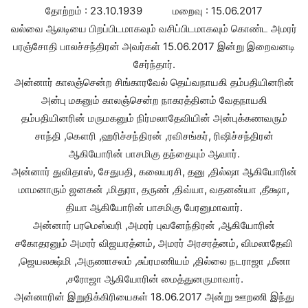
தோற்றம் : 23.10.1939 மறைவு : 15.06.2017
வல்வை ஆலடியை பிறப்பிடமாகவும் வசிப்பிடமாகவும் கொண்ட அமரர்
பரஞ்சோதி பாலச்சந்திரன் அவர்கள் 15.06.2017 இன்று இறைவனடி
சேர்ந்தார்.
அன்னார் காலஞ்சென்ற சிங்காரவேல் தெய்வநாயகி தம்பதியினரின்
அன்பு மகனும் காலஞ்சென்ற நாகரத்தினம் வேதநாயகி
தம்பதியினரின் மருமகனும் நிர்மலாதேவியின் அன்புக்கணவரும்
சாந்தி ,கௌரி ,ஹரிச்சந்திரன் ,ரவிசங்கர், ரிஷிச்சந்திரன்
ஆகியோரின் பாசமிகு தந்தையும் ஆவார்.
அன்னார் துவிதாஸ், சேதுபதி, கலையரசி, தனு ,தில்ஷா ஆகியோரின்
மாமனாரும் ஜனகன் ,மிதுரா, தருண் ,திவ்யா, வதனன்யா ,தீக்ஷா,
தியா ஆகியோரின் பாசமிகு பேரனுமாவார்.
அன்னார் பரமெஸ்வரி ,அமரர் புவனேந்திரன் ,ஆகியோரின்
சகோதரனும் அமரர் விஜயரத்னம், அமரர் அரசரத்னம், விமலாதேவி
,ஜெயலக்ஷ்மி ,அருணாசலம் ,சுப்ரமணியம் ,தில்லை நடராஜா ,மீனா
,சரோஜா ஆகியோரின் மைத்துனருமாவார்.
அன்னாரின் இறுதிக்கிரியைகள் 18.06.2017 அன்று ஊறணி இந்து