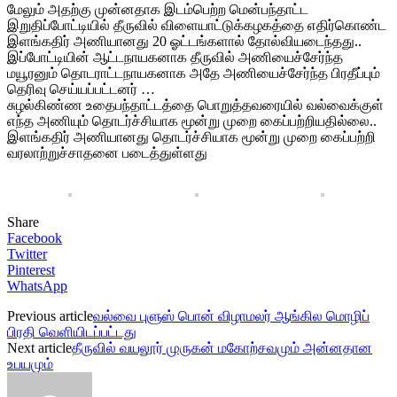
மேலும் அதற்கு முன்னதாக இடம்பெற்ற மென்பந்தாட்ட
இறுதிப்போட்டியில் தீருவில் விளையாட்டுக்கழகத்தை எதிர்கொண்ட
இளங்கதிர் அணியானது 20 ஓட்டங்களால் தோல்வியடைந்தது..
இப்போட்டியின் ஆட்டநாயகனாக தீருவில் அணியைச்சேர்ந்த
மயூரனும் தொடராட்டநாயகனாக அதே அணியைச்சேர்ந்த பிரதீப்பும்
தெரிவு செய்யப்பட்டனர் …
சுழல்கிண்ண உதைபந்தாட்டத்தை பொறுத்தவரையில் வல்வைக்குள்
எந்த அணியும் தொடர்ச்சியாக மூன்று முறை கைப்பற்றியதில்லை..
இளங்கதிர் அணியானது தொடர்ச்சியாக மூன்று முறை கைப்பற்றி
வரலாற்றுச்சாதனை படைத்துள்ளது
Share
Facebook
Twitter
Pinterest
WhatsApp
Previous article
வல்வை புளுஸ் பொன் விழாமலர் ஆங்கில மொழிப்
பிரதி வெளியிடப்பட்டது
Next article
தீருவில் வயலூர் முருகன் மகோற்சவமும் அன்னதான
உபயமும்