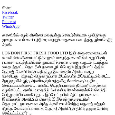
Share
Facebook
Twitter
Pinterest
WhatsApp
சைனிங்ஸ் சுழல் கிண்ண உதைபந்து தொடர்ச்சியாக மூன்றாவது
முறையாகவும் கைப்பற்றி வரலாற்றுச்சாதனை படைத்தது இளங்கதிர்
அணி
LONDON FIRST FRESH FOOD LTD இன் அனுசரணையுடன்
சைனிங்ஸ் விளையாட்டுக்கழகம் மறைந்த சைனிங்ஸ் உறுப்பினர்
நடராசா வைத்திலிங்கம் ஞாபகார்த்தமாக 3 வது வருடம் நடாத்தும்
உதைபந்தாட்ட தொடரின் நாளை இடம்பெறும் இறுதியாட்டத்தில்
நேதாஜி அணியினை எதிர்த்து இளங்கதிர் அணியானது
மோதியது.. மிகவும் விறுவிறுப்பாக இடம்பெற்ற இப்போட்டியில் ஆட்ட
நேர முடிவில் இரு அணிகளும் எந்தவித கோல்களும் பதிவு
செய்யப்படவில்லை… எனவே வெற்றியாளரை தீர்மானிப்பதற்காக
வழங்கப்பட்ட தண்ட உதையில் 5-4 என்ற கோல்கணக்கில் வெற்றி
பெற்று சம்பியனாகியது… இப்போட்டியின் ஆட்டநாயகனாக
இளங்கதிர் அணியின் பிரசாந் இ இச்சுற்றுத்தொடரின்
தொடராட்டநாயகனாக அதே அணியைச்சேர்ந்த மதுசாந் மற்றும்
சிறந்த கோல்காப்பாளராக நேதாஜி அணியின் ஜிவிந்தனும் தெரிவு
செய்யப்பட்டனர் …