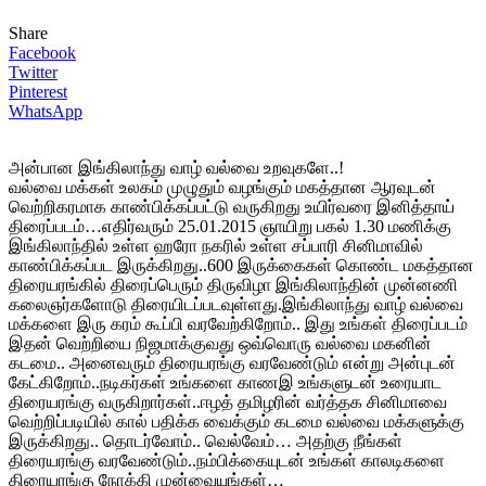
Share
Facebook
Twitter
Pinterest
WhatsApp
அன்பான இங்கிலாந்து வாழ் வல்வை உறவுகளே..!
வல்வை மக்கள் உலகம் முழுதும் வழங்கும் மகத்தான ஆரவுடன்
வெற்றிகரமாக காண்பிக்கப்பட்டு வருகிறது உயிர்வரை இனித்தாய்
திரைப்படம்…எதிர்வரும் 25.01.2015 ஞாயிறு பகல் 1.30 மணிக்கு
இங்கிலாந்தில் உள்ள ஹரோ நகரில் உள்ள சப்பாரி சினிமாவில்
காண்பிக்கப்பட இருக்கிறது..600 இருக்கைகள் கொண்ட மகத்தான
திரையரங்கில் திரைப்பெரும் திருவிழா இங்கிலாந்தின் முன்னணி
கலைஞர்களோடு திரையிடப்படவுள்ளது.இங்கிலாந்து வாழ் வல்வை
மக்களை இரு கரம் கூப்பி வரவேற்கிறோம்.. இது உங்கள் திரைப்படம்
இதன் வெற்றியை நிஜமாக்குவது ஒவ்வொரு வல்வை மகனின்
கடமை.. அனைவரும் திரையரங்கு வரவேண்டும் என்று அன்புடன்
கேட்கிறோம்..நடிகர்கள் உங்களை காணஇ உங்களுடன் உரையாட
திரையரங்கு வருகிறார்கள்..ஈழத் தமிழரின் வர்த்தக சினிமாவை
வெற்றிப்படியில் கால் பதிக்க வைக்கும் கடமை வல்வை மக்களுக்கு
இருக்கிறது.. தொடர்வோம்.. வெல்வேம்… அதற்கு நீங்கள்
திரையரங்கு வரவேண்டும்..நம்பிக்கையுடன் உங்கள் காலடிகளை
திரையரங்கு நோக்கி முன்வையுங்கள்…