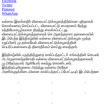
Facebook
Twitter
Pinterest
WhatsApp
வல்வை இளங்கதிர் விளையாட்டுக்கழகத்திற்கென புதிதாகக்
கொள்வனவு செய்யப்பட்ட விளையாட்டு மைதானம் நேற்று
உத்தியோகபூர்வமாக திறந்து வைக்கப்பட்டது.
விளையாட்டுக்கழகத்தலைவர் செ.ஆனந்தராசா தலைமையில்
இடம்பெற்ற இந்நிகழ்வில் வல்வை விளையாட்டுக்கழக மூத்த
உறுப்பினர் மு.தங்கவேல் விளையாட்டுக்கழகத்தின்
பெயர்ப்பலகையைத் திரைநீக்கம் செய்து வைத்தார்.
இந்நிகழ்வில் பருத்தித்துறை கால்ப்பந்தாட்டச் சங்கத்தின் செயலர்
அ.அருளானந்தசோதி வல்வை விளையாட்டுக்கழகத்தலைவர்
மு.பிறேம்குமார் ஆகியோர் கலந்து கொண்டனர்.
இத்திறப்புவிழாவை அடுத்து வல்வை பிரதேச
அணிகளுக்கிடையிலான கால்ப்பந்தாட்டப்போட்டியும் இடம்பெற்றன