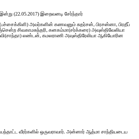
ன்று (22.05.2017) இறைவனடி சேர்ந்தார்
ச்சைக்கிளி) அவர்களின் கணவனும் சுதர்சன், பிரசன்னா, பிரதீப்
்சென்ற சிவகாமசுந்தரி, கனகம்மா(சர்க்கரை) அவுஸ்திவேலியா
தேவி(சாந்தா) லண்டன், கமலராணி அவுஸ்திரேலியா ஆகியோரின
பந்தாட்ட வீரர்களில் ஒருவராவார். அன்னார் ஆத்மா சாந்தியடைய