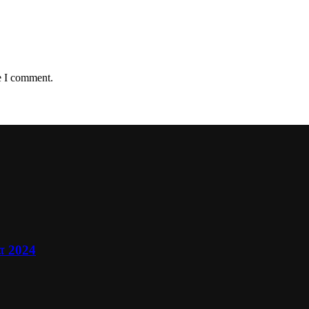
e I comment.
ா 2024