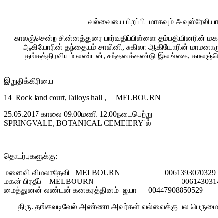
வல்வையை பிறப்பிடமாகவும் அவுஸ்ரேலியா
காலஞ்சென்ற சின்னத்துரை பார்வதிப்பிள்ளை தம்பதியினரின் மகன
ஆகியோரின் தந்தையும் சாலினி, சுகிலா ஆகியோரின் மாமனாரு
தங்கத்திரவியம் லண்டன், சந்தனக்கண்டு இலங்கை, காலஞ்ச
இறுதிக்கிரியை
14 Rock land court,Tailoys hall , MELBOURN
25.05.2017 காலை 09.00மணி 12.00நடைபெற்று
SPRINGVALE, BOTANICAL CEMEIERY’ல்
தொடர்புகளுக்கு:
மனைவி விமலாதேவி MELBOURN 0061393070329
மகன் பிரதீப் MELBOURN 0061430314
மைத்துனன் லண்டன் கனகரத்தினம் ஜயா 00447908850529
திரு. தங்கவடிவேல் அண்ணா அவர்கள் வல்வைக்கு பல பெருமைகளை 