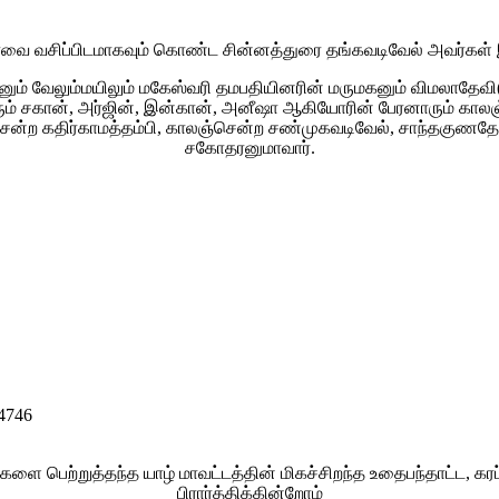
வை வசிப்பிடமாகவும் கொண்ட சின்னத்துரை தங்கவடிவேல் அவர்கள் இ
ும் வேலும்மயிலும் மகேஸ்வரி தமபதியினரின் மருமகனும் விமலாதேவி(ப
ம் சகான், அர்ஜின், இன்கான், அனீஷா ஆகியோரின் பேரனாரும் காலஞ
ென்ற கதிர்காமத்தம்பி, காலஞ்சென்ற சண்முகவடிவேல், சாந்தகுண
சகோதரனுமாவார்.
746
பெற்றுத்தந்த யாழ் மாவட்டத்தின் மிகச்சிறந்த உதைபந்தாட்ட, கரப்
பிரார்த்திக்கின்றோம்