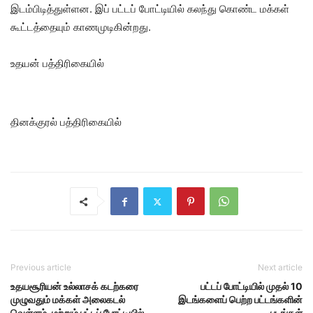
இடம்பிடித்துள்ளன. இப் பட்டப் போட்டியில் கலந்து கொண்ட மக்கள்
கூட்டத்தையும் காணமுடிகின்றது.
உதயன் பத்திரிகையில்
தினக்குரல் பத்திரிகையில்
Previous article
Next article
உதயசூரியன் உல்லாசக் கடற்கரை
பட்டப் போட்டியில் முதல் 10
முழுவதும் மக்கள் அலைகடல்
இடங்களைப் பெற்ற பட்டங்களின்
வெள்ளம். மற்றும் பட்டப் போட்டியில்
படங்கள்