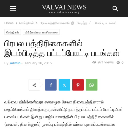
VALVAI NEWS
www.valvainews.org
Home
செய்திகள்
பிரபல பத்திரிகைகளில் இடம்பிடித்த பட்டப்போட்டி படங்கள்
செய்திகள்
விக்னேஸ்வரா வாசிகசாலை
பிரபல பத்திரிகைகளில்
இடம்பிடித்த பட்டப்போட்டி படங்கள்
971 views
0
By
admin
-
January 16, 2015
வல்வை விக்னேஸ்வரா சனசமூக சேவா நிலையத்தினரால்
தைப்பொங்கல் தினத்தை முன்னிட்டு நடாத்தப்பட்ட பட்டப் போட்டியின்
புகைப்படங்கள் இன்று யாழ்ப்பாணத்தின் பிரபல பத்திரிகைகளில்
(உதயன், தினக்குரல்) முகப்பு பக்கத்தில் வர்ண புகைப்படங்களாக