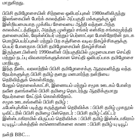
மாறுகிறது.
பிபிசி தமிழோசையின் சிற்றலை ஒலிபரப்புகள் 1980களிலிருந்து
இலங்கையின் போர்க் காலத்தில் அப்பகுதி மக்களுக்கு ஓர்
இன்றியமையாத முக்கிய சேவையை ஆற்றி வந்தன.அந்த
காலக்கட்டத்திலும், அதற்கு முன்னும் சங்கர் என்கிற சங்கரமூர்த்தி
தலைமையில், ஷேக்ஸ்பியர் மற்றும் பெர்னாட்ஷா போன்றோரின் நாடக
மொழிபெயர்ப்புகள் மற்றும் பிற சஞ்சிகை வடிவ நிகழ்ச்சிகளுக்கு
பெயர் போனதாக பிபிசி தமிழோசையின் நிகழ்ச்சிகள்
இருந்தன.பின்னர் 1990களின் பிற்பகுதியில் முழுமையான செய்தி
மற்றும் நடப்பு விவகாரங்களுக்கான செய்தி ஒலிபரப்பாக தமிழோசை
மாறியது.
இந்த நீண்ட வரலாற்றில் பிபிசி தமிழோசைக்கு ஆதரவளித்து வந்த
நேயர்களுக்கு பிபிசி தமிழ் தனது மனமார்ந்த நன்றியை
தெரிவித்துக் கொள்கிறது.
மேலும் தொலைக்காட்சி, இணையம் மற்றும் சமூக ஊடகம் போன்ற
நவீன தளங்களில் பிபிசி தமிழை தொடர்ந்து ஆதரிக்குமாறு
நேயர்களை கேட்டுக் கொள்கிறோம்.
சமூக ஊடகங்களில் பிபிசி தமிழ் :
ஃபேஸ்புக்கில் படித்து கருத்துகள் தெரிவிக்க : பிபிசி தமிழ் முகநூல்
டிவிட்டரில் பிபிசி தமிழை பின்தொடர் : பிபிசி தமிழ் ட்விட்டர்
இன்ஸ்டாகிராமில் விருப்பம் தெரிவிக்க : பிபிசி தமிழ் இன்ஸ்டாகிராம்
யு டியூப் பக்கத்தில் காணொளிகளை காண : பிபிசி தமிழ் யு டியூப்
நன்றி BBC…