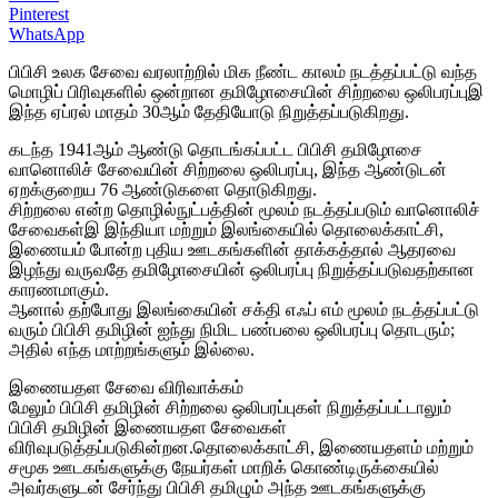
Pinterest
WhatsApp
பிபிசி உலக சேவை வரலாற்றில் மிக நீண்ட காலம் நடத்தப்பட்டு வந்த
மொழிப் பிரிவுகளில் ஒன்றான தமிழோசையின் சிற்றலை ஒலிபரப்புஇ
இந்த ஏப்ரல் மாதம் 30ஆம் தேதியோடு நிறுத்தப்படுகிறது.
கடந்த 1941ஆம் ஆண்டு தொடங்கப்பட்ட பிபிசி தமிழோசை
வானொலிச் சேவையின் சிற்றலை ஒலிபரப்பு, இந்த ஆண்டுடன்
ஏறக்குறைய 76 ஆண்டுகளை தொடுகிறது.
சிற்றலை என்ற தொழில்நுட்பத்தின் மூலம் நடத்தப்படும் வானொலிச்
சேவைகள்இ இந்தியா மற்றும் இலங்கையில் தொலைக்காட்சி,
இணையம் போன்ற புதிய ஊடகங்களின் தாக்கத்தால் ஆதரவை
இழந்து வருவதே தமிழோசையின் ஒலிபரப்பு நிறுத்தப்படுவதற்கான
காரணமாகும்.
ஆனால் தற்போது இலங்கையின் சக்தி எஃப் எம் மூலம் நடத்தப்பட்டு
வரும் பிபிசி தமிழின் ஐந்து நிமிட பண்பலை ஒலிபரப்பு தொடரும்;
அதில் எந்த மாற்றங்களும் இல்லை.
இணையதள சேவை விரிவாக்கம்
மேலும் பிபிசி தமிழின் சிற்றலை ஒலிபரப்புகள் நிறுத்தப்பட்டாலும்
பிபிசி தமிழின் இணையதள சேவைகள்
விரிவுபடுத்தப்படுகின்றன.தொலைக்காட்சி, இணையதளம் மற்றும்
சமூக ஊடகங்களுக்கு நேயர்கள் மாறிக் கொண்டிருக்கையில்
அவர்களுடன் சேர்ந்து பிபிசி தமிழும் அந்த ஊடகங்களுக்கு