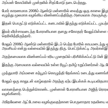
அம்மன் கோயிலின் முன்றலில் சிறப்போடு நடைபெற்றது.
போர் காரணமாக 2008ம் ஆண்டு மன்னாரில் வைத்து ஒரு காலை இழ
எழுத்து மூலமாக வழங்கிய விண்ணப்பத்திற்கு அமைவாக அவருக்கு
இதன் பொருட்டு எடுக்கப்பட்ட கனடாவில் இருந்து எடுக்கப்பட்ட முய
இவர் வீரச்சாவடைந்த போராளியான தனது சகோதரர் வேலுப்பிள்ளை 
தெரிவித்திருந்தார்.
மேலும் 2008ம் ஆண்டு மன்னாரில் இடம் பெற்ற போரில் காயமடைந்து
அவசியம் என்று வல்வையில் இருந்து திரு. பொட்டுக்கட்டி அவர்கள
அதற்கமைவாக விண்ணப்பம் உரிய முறையில் பரிசீலிக்கப்பட்டு பின் 
இதற்கு அமைவாக வல்வையில் உள்ள ரியூப் தமிழ் உறுப்பினர்கள் ஆ
முத்துமாரி அம்மனை கற்பூரம் கொழுத்தி தேங்காய் உடைத்து வணங்கி
மேலும் ஒரு காலுடன் வாழ்வதால் அதற்கு ஏற்ப இயக்கக் கூடியவிதமா
வாகனத்தை பெற்றுக்கொண்ட முன்னாள் போராளியான அஜித் ரொரன்ரோ ப
வழங்கினார்.
அதேவேளை ஆட்டோவை வழங்குவதற்கான பொருளாதார உதவியை வழங்கிய