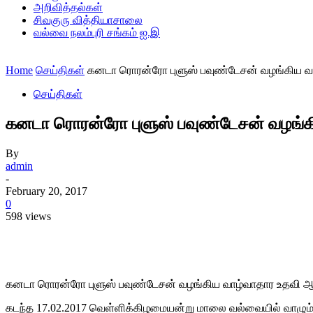
அறிவித்தல்கள்
சிவகுரு வித்தியாசாலை
வல்வை நலம்புரி சங்கம் ஐ.இ
Home
செய்திகள்
கனடா ரொரன்ரோ புளுஸ் பவுண்டேசன் வழங்கிய வ
செய்திகள்
கனடா ரொரன்ரோ புளுஸ் பவுண்டேசன் வழங்
By
admin
-
February 20, 2017
0
598 views
Share
கனடா ரொரன்ரோ புளுஸ் பவுண்டேசன் வழங்கிய வாழ்வாதார உதவி 
கடந்த 17.02.2017 வெள்ளிக்கிழமையன்று மாலை வல்வையில் வாழும்