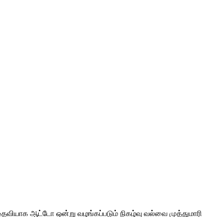
வியாக ஆட்டோ ஒன்று வழங்கப்படும் நிகழ்வு வல்வை முத்துமாரி