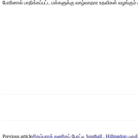
போரினால் பாதிக்கப்பட்ட மக்களுக்கு வாழ்வாதார உதவிகள் வழங்க
Share
Previous article
சிதம்பராக் கணிதப் போட்டி Southall , Hillingdon பக