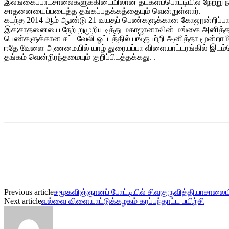
இலங்கைப்பாடசாலைகளுக்கிடையிலான தடகளப்பொட்டியில் நேற்று நடைபெ
சாதனையைப்படைத்த தங்கப்பதக்கத்தையும் வென்றுள்ளார்.
கடந்த 2014 ஆம் ஆண்டு 21 வயதப் பெண்களுக்கான கோலூன்றிப்பாய்தல
இச;சாதனையை நேற் றுமுறியடித்து மகாஜானாவின் மங்கை அனித்தா 3 மீ
பெண்களுக்கான சட்டவேலி ஓட்டத்தில் பங்குபற்றி அனித்தா மூன்றாம
ஈதே வேளை அணமையில் யாழ் துரையப்பா விளையாட்டரங்கில் இடம்பெற்ற
தங்கம் வென்றிரந்தமையும் குறிப்பிடத்தக்கது. .
Share
Previous article
சமூகவிஞ்ஞானப் போட்டியில் சிவகுருவித்தியாசால
Next article
வல்வை விளையாட்டுக்கழகம் கரப்பந்தாட்ட பயிற்சி