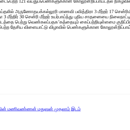
ற்ற 121 வயதுப்பெண்களுக்கான கோலூன்றிப்பாயட்தல் நிகழ்வில் 3மீற்
ில் அருணோதயக்கல்லூரி மாணவி பவித்திரா 3 மீற்றர் 17 சென்ரிமீற்
ற்றிர் 30 சென்ரி மீற்றர் உயர்பாய்ந்து புதிய சாதனையை நிலைநாட்ட
ிடத்தை பெற்று வெண்கலப்பதக’கத்தையும் கைப்பற்றியுள்ளமை குறிப்பி
 தேசிய விளையாட்டு விழாவில் பெண்களுக்கான கோலூன்றிப்பாய்தலில் 
ையின் மணிவண்ணன் மதுஷன் முதலாம் இடம்