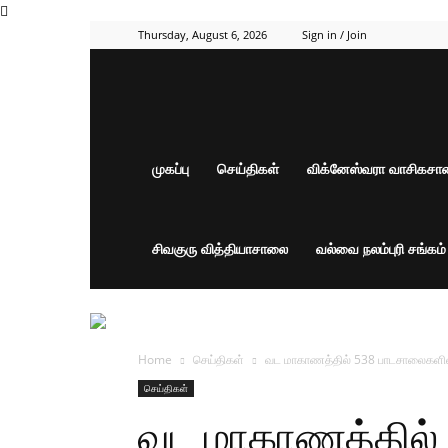
Thursday, August 6, 2026
Sign in / Join
முகப்பு
செய்திகள்
விக்னேஸ்வரா வாசிகச
சிவகுரு வித்தியாசாலை
வல்வை நலம்புரி சங்கம
Home
செய்திகள்
வட மாகாணத்தில் 538 பாடசாலைகளில் 
செய்திகள்
வட மாகாணத்தில்