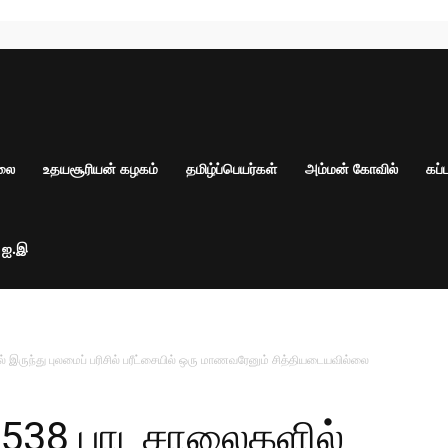
ாலை
உதயசூரியன் கழகம்
தமிழ்ப்பெயர்கள்
அம்மன் கோவில்
கப்
் ஐ.இ
இருந்து புலமைப் பரிசில் பரீட்சையில் ஒரு மாணவரேனும் சித்தியடையவில்லை
 538 பாடசாலைகளில்