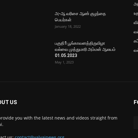
அ
உ
அ-ஆ வரிசை ஆண் குழந்தை
பெயர்கள்
வ
January 18, 2022
வ
கப
பகுதி1 பூங்காவனத்திருவிழா
வல்வை முத்துமாரி அம்மன் ஆலயம்
வ
01.05.2023
May 1, 2023
OUT US
F
rovide you with the latest news and videos straight from
i.
act us:
contact@valvainews.org