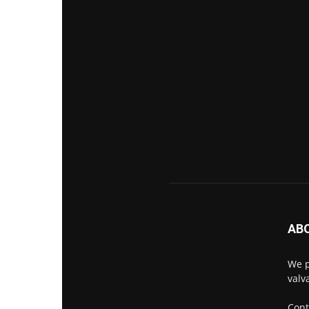
AB
We p
valva
Cont