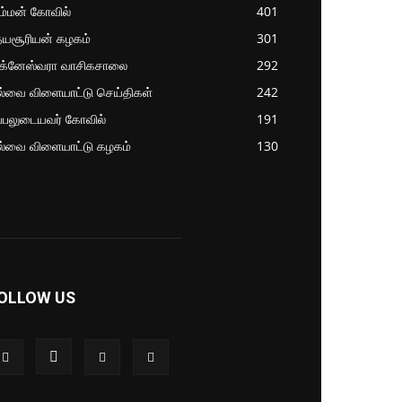
ம்மன் கோவில்
401
தயசூரியன் கழகம்
301
ிக்னேஸ்வரா வாசிகசாலை
292
ல்வை விளையாட்டு செய்திகள்
242
்பலுடையவர் கோவில்
191
ல்வை விளையாட்டு கழகம்
130
OLLOW US