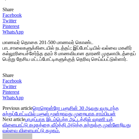
Share
Facebook
Twitter
Pinterest
WhatsApp
மாணவர் தொகை 201-500 மாணவர் கொண்ட
பாடசாலைகளுக்கிடையில் நடத்தப்; இப்போட்டியில் வல்வை மகளிர்
கல்லூரியைச்சேர்ந்த தரம் 8 மாணவியான தாரணி முதலாமிடத்தைப்
பெற்று தேசிய மட்டப்போட்டிகளுக்குத் தெரிவு செய்ய்பட்டுள்ளார்.
Share
Facebook
Twitter
Pinterest
WhatsApp
Previous article
ரொறொன்ரோ புளுசின் 30 ஆவது வருடாந்த
சுற்றுப்போட்டியில் புளுஸ் மூன்றாவது முறையாக சாம்பியன்
Next article
பரபரப்பாக இடம்பெற்ற ஆட்டத்தில் வரணி யுத்
விளையாட்டு கழகத்தை வீழ்த்தி அடுத்த சுற்றுக்கு முன்னேறியது
வல்வை விளையாட்டு கழகம்.