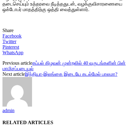
தடைசெய்யும் உத்தரவை நீடித்ததுடன், வழக்குவிசாரணையை
ஒக்டோபர் மாதத்திற்கு ஒத்தி வைத்துள்ளார்.
Share
Facebook
Twitter
Pinterest
WhatsApp
Previous article
கப்பல் கிழவன் முன்றலில் 40 வருடங்களின் பின்
மாமிசப்படையல்
Next article
இந்தியா-இலங்கை இடையே கடல்மேல் பாலமா?
admin
RELATED ARTICLES