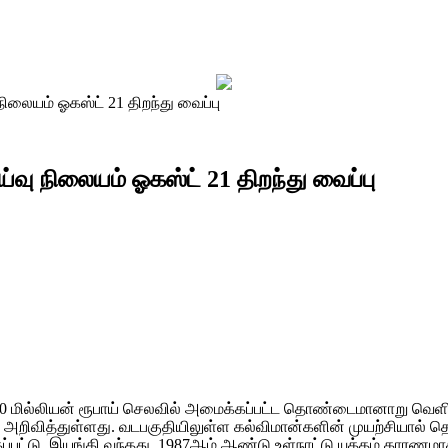
யம் ஓகஸ்ட் 21 திறந்து வைப்பு
நிலையம் ஓகஸ்ட் 21 திறந்து வைப்பு
0 மில்லியன் ரூபாய் செலவில் அமைக்கப்பட்ட தொண்டைமானாறு வெளிக
 அறிவித்துள்ளது. வடபகுதியிலுள்ள கல்விமான்களின் முயற்சியால்
்டு, இயங்கி வந்தது. 1987ஆம் ஆண்டு உள்நாட்டு யுத்தம் காரணமா