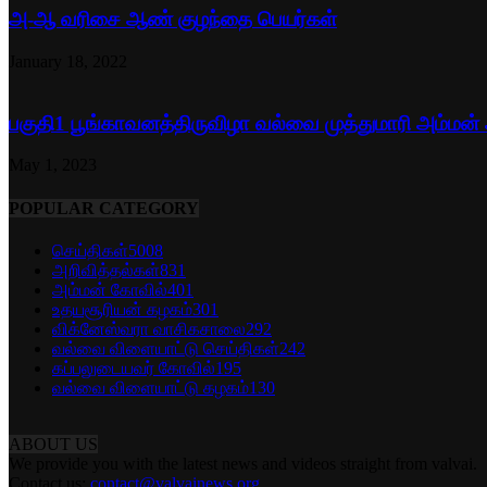
அ-ஆ வரிசை ஆண் குழந்தை பெயர்கள்
January 18, 2022
பகுதி1 பூங்காவனத்திருவிழா வல்வை முத்துமாரி அம்மன்
May 1, 2023
POPULAR CATEGORY
செய்திகள்
5008
அறிவித்தல்கள்
831
அம்மன் கோவில்
401
உதயசூரியன் கழகம்
301
விக்னேஸ்வரா வாசிகசாலை
292
வல்வை விளையாட்டு செய்திகள்
242
கப்பலுடையவர் கோவில்
195
வல்வை விளையாட்டு கழகம்
130
ABOUT US
We provide you with the latest news and videos straight from valvai.
Contact us:
contact@valvainews.org