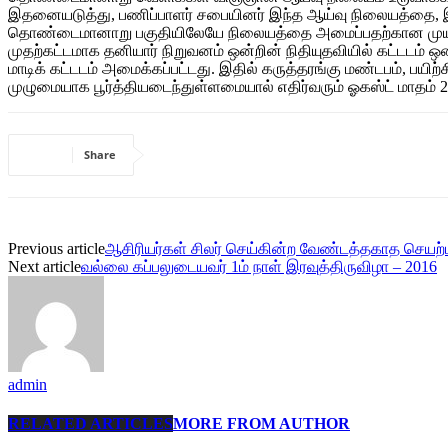
இதனையடுத்து, பணிப்பாளர் சபையினர் இந்த ஆய்வு நிலையத்தை, இரு
தொண்டைமானாறு பகுதியிலேயே நிலையத்தை அமைப்பதற்கான முயற்சி
முதற்கட்டமாக தனியார் நிறுவனம் ஒன்றின் நிதியுதவியில் கட்டடம் ஒ
மாடிக் கட்டடம் அமைக்கப்பட்டது. இதில் கருத்தரங்கு மண்டபம், ப
முழுமையாக பூர்த்தியடைந்துள்ளமையால் எதிர்வரும் ஓகஸ்ட் மாதம் 2
Share
Previous article
ஆசிரியர்கள் சிலர் செய்கின்ற வேண்டத்தகாத செயற்
Next article
வல்லை கப்பலுடையவர் 1ம் நாள் இரவுத்திருவிழா – 2016
admin
RELATED ARTICLES
MORE FROM AUTHOR