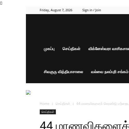
Friday, August 7, 2026
Sign in / Join
முகப்பு
செய்திகள்
விக்னேஸ்வரா வாசிகச
சிவகுரு வித்தியாசாலை
வல்வை நலம்புரி சங்கம
Home
செய்திகள்
44 மாணவிகளைக் கொண்டு மற்றைய ம
செய்திகள்
44 மாணவிகளைக்