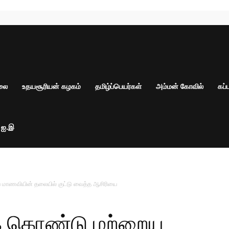
ாலை
உதயசூரியன் கழகம்
தமிழ்ப்பெயர்கள்
அம்மன் கோவில்
கப்
் ஐ.இ
ாணவியின் தலையில் குட்டு வைத்த ஆசிரியை
 கொண்டு மற்றைய