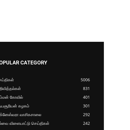
OPULAR CATEGORY
ய்திகள்
5006
ிவித்தல்கள்
831
ம்மன் கோவில்
401
தயசூரியன் கழகம்
301
ிக்னேஸ்வரா வாசிகசாலை
292
ல்வை விளையாட்டு செய்திகள்
242