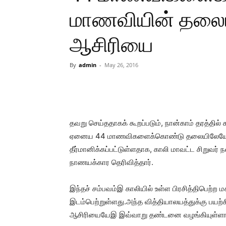
மாணவியின் தலையி
ஆசிரியை
By
admin
-
May 26, 2016
Share
தவறு செய்ததாகக் கூறப்படும், நான்காம் தரத்தில்
ஏனைய 44 மாணவிகளைக்கொண்டு தலையிலேயே குட்ட
தீர்மானிக்கப்பட்டுள்ளதாக, காலி மாவட்ட சிறுவர்
நாணயக்கார தெரிவித்தார்.
இந்தச் சம்பவம்இ காலியில் உள்ள பிரசித்திபெற்ற
இடம்பெற்றுள்ளது.அந்த வித்தியாலயத்துக்கு பயற்
ஆசிரியையேஇ இவ்வாறு தண்டனை வழங்கியுள்ளார