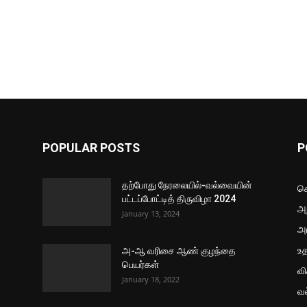
POPULAR POSTS
P
தற்போது நேரலையில்-வல்வையின்
செ
பட்டப்போட்டித் திருவிழா 2024
அற
January 13, 2024
அ
உ
அ-ஆ வரிசை ஆண் குழந்தை
பெயர்கள்
வ
January 18, 2022
வ