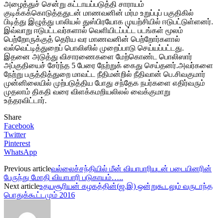
அழைத்துச் சென்று கட்டாயப்படுத்தி சாராயம்
குடிக்கக்கொடுத்ததுடன் மாணவனின் மர்ம உறுப்புப் பகுதிகில்
பிடித்து இழுத்து பாலியல் துஸ்பிரயோக முயற்சியில் ஈடுபட்டுள்ளனர்.
இவ்வாறு ஈடுபட்டவர்களால் வெளியிடப்பட்ட படங்கள் மூலம்
பெற்றோருக்குத் தெரிய வர மாணவனின் பெற்றோர்களால்
வல்வெட்டித்துறைப் பொலிஸில் முறைப்பாடு செய்யப்பட்டது.
இதனை அடுத்து விசாரணைகளை மேற்கொண்ட பொலிஸார்
அப்குதியைச் சேர்ந்த 5 பேரை நேற்றுக் கைது செய்தனர்.அவர்களை
நேற்று பருத்தித்துறை மாவட்ட நீதிமன்றில் நீதிவான் பெ.சிவகுமார்
முன்னிலையில் முற்படுத்திய போது சந்தேக நபர்களை எதிர்வரும்
முதலாம் திகதி வரை விளக்கமறியலிலல் வைக்குமாறு
உத்தரவிட்டார்.
Share
Facebook
Twitter
Pinterest
WhatsApp
Previous article
வல்லைச்சந்தியில் மீன் வியாபாரியுடன் படையினரின்
பேருந்து மோதி வியாபாரி படுகாயம்…..
Next article
உதயசூரியன் கழகத்தின்(ஜ.இ) ஒன்றுகூடலும் வருடாந்த
பொதுக்கூட்டமும் 2016