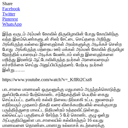
Share
Facebook
Twitter
Pinterest
WhatsApp
இந்த வருடம் அம்மன் கோவில் திருவிழாவின் போது கோயிலிற்கு
வந்த இளம்பெண்களுடன் சிலர் சேட்டை செய்ததை அறிந்து
அங்கிருந்த வல்வை இளைஞர்கள் அவர்களுக்கு அடிக்கச் சென்ற
போது அங்கிருந்த மற்றைய ஊர் மக்கள் அம்மன் கோவில் திருவிழா
நேரத்தில் யாரையும் அடிக்க வேண்டாம் என்று இளைஞர்களை
மறித்து இரண்டு ஆட்டோவிலிருந்த நபர்கள் அனைவரையும்
எச்சரிக்கை செய்து அனுப்பியிருந்தனர். மேற்படி நபர்கள்
இன்று…….
https://www.youtube.com/watch?v=_KflRt2Csz8
பாடசாலை மாணவன் ஒருவனுக்கு மதுபானம் அருந்தக்கொடுத்து
துஸ்பிரயோகம் மேற்கொண்ட சந்தேகத்தின் பெயரில் கைது
செய்யப்பட்ட தனியார் கல்வி நிலைய நிர்வாகி உட்பட ஜவரையும்
எதிர்வரும் முதலாம் திகதி வரை விளக்கமறியலில் வைக்குமாறு
பருத்தித்துறை மாவட்ட நிதிமன்றம் உத்தரவிட்டுள்ளது.
வல்வெட்டிப் பகுதியைச் சேர்ந்த 5 பேர் கொண்ட குழு ஒன்று
அப்பகுதியிலுள்ள பாடசாலையில் கல்விகற்கும் 16 வயது
மாணவனை தொண்டைமானாறு உல்லாசக் கடற்கரைக்கு