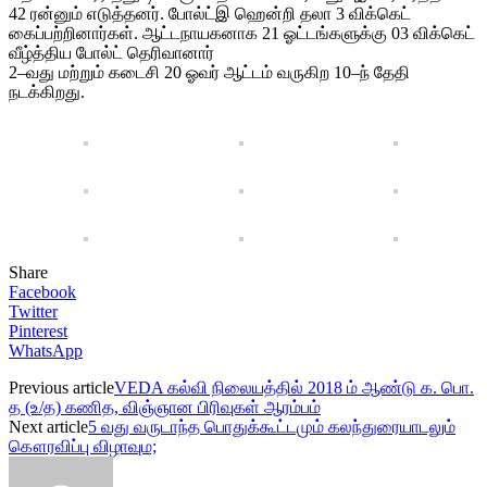
42 ரன்னும் எடுத்தனர். போல்ட்இ ஹென்றி தலா 3 விக்கெட்
கைப்பற்றினார்கள். ஆட்டநாயகனாக 21 ஓட்டங்களுக்கு 03 விக்கெட்
வீழ்த்திய போல்ட் தெரிவானார்
2–வது மற்றும் கடைசி 20 ஓவர் ஆட்டம் வருகிற 10–ந் தேதி
நடக்கிறது.
Share
Facebook
Twitter
Pinterest
WhatsApp
Previous article
VEDA கல்வி நிலையத்தில் 2018 ம் ஆண்டு க. பொ.
த (உ/த) கணித, விஞ்ஞான பிரிவுகள் ஆரம்பம்
Next article
5 வது வருடாந்த பொதுக்கூட்டமும் கலந்துரையாடலும்
கௌரவிப்பு விழாவும;