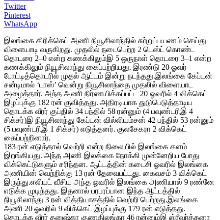
Twitter
Pinterest
WhatsApp
இலங்கை கிரிக்கெட் அணி நியூசிலாந்தில் சுற்றுப்பயணம் செய்து
விளையாடி வருகிறது. முதலில் நடைபெற்ற 2 டெஸ்ட் கொண்ட
தொடரை 2–0 என்ற கணக்கிலும்இ 5 ஒருநாள் தொடரை 3–1 என்ற
கணக்கிலும் நியூசிலாந்து கைப்பற்றியது. இரண்டு 20 ஓவர்
போட்டித்தொடரில் முதல் ஆட்டம் இன்று நடந்தது.இலங்கை கேப்டன்
சன்டிமால் ‘டாஸ்’ வென்று நியூசிலாந்தை முதலில் விளையாட
அழைத்தார். அந்த அணி நிர்ணயிக்கப்பட்ட 20 ஓவரில் 4 விக்கெட்
இழப்புக்கு 182 ரன் குவித்தது. அதிரடியாக துடுபெடுத்தாடிய
தொடக்க வீரர் குப்தில் 34 பந்தில் 58 ரன்னும் (4 பவுண்டரிஇ 4
சிக்சர்)இ நியூசிலாந்து கேப்டன் வில்லியம்சன் 42 பந்தில் 53 ரன்னும்
(5 பவுண்டரிஇ 1 சிக்சர்) எடுத்தனர். குலசேகரா 2 விக்கெட்
கைப்பற்றினார்.
183 ரன் எடுத்தால் வெற்றி என்ற நிலையில் இலங்கை களம்
இறங்கியது. அந்த அணி இலக்கை நோக்கி முன்னேறிய போது
விக்கெட்டுகளும் சரிந்தன. ஆட்டத்தின் கடைசி ஓவரில் இலங்கை
அணியின் வெற்றிக்கு 13 ரன் தேவைபட்டது. கைவசம் 3 விக்கெட்
இருந்து.எலியட் வீசிய அந்த ஓவரில் இலங்கை அணியால் 9 ரண்னே
எடுக்க முடிந்தது. இதனால் பரபரப்பான இந்த ஆட்டத்தில்
நியூசிலாந்து 3 ரன் வித்தியாசத்தில் வெற்றி பெற்றது.இலங்கை
அணி 20 ஓவரில் 9 விக்கெட் இழப்புக்கு 179 ரன் எடுத்தது.
தொடக்க வீரர் தனுஷ்கா குணதிலங்கா 46 ரன்னும்இ ஸ்ரீவர்த்தனா