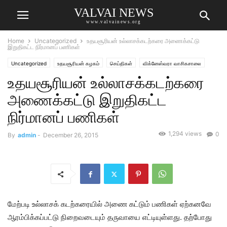
VALVAI NEWS
www.valvainews.org
Home
Uncategorized
உதயசூரியன் உல்லாசக்கடற்கரை அணைக்கட்டு
இறுதிகட்ட நிர்மானப் பணிகள்
Uncategorized
உதயசூரியன் கழகம்
செய்திகள்
விக்னேஸ்வரா வாசிகசாலை
உதயசூரியன் உல்லாசக்கடற்கரை
அணைக்கட்டு இறுதிகட்ட
நிர்மானப் பணிகள்
1,294 views
0
By
admin
-
December 26, 2015
மேற்படி உல்லாசக் கடற்கரையில் அணை கட்டும் பணிகள் ஏற்கனவே
ஆரம்பிக்கப்பட்டு நிறைவடையும் தருவாயை எட்டியுள்ளது. தற்போது