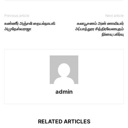
Previous article
Next article
கண்ணீர் அஞ்சலி தையல்நாயகி
கலாபூசணம் அண் ணாவியார்
அமுதேஸ்வராஜா
அப்பாத்துரர சித்திரவேலாயுதம்
நிiனவு பகிர்வு
admin
RELATED ARTICLES