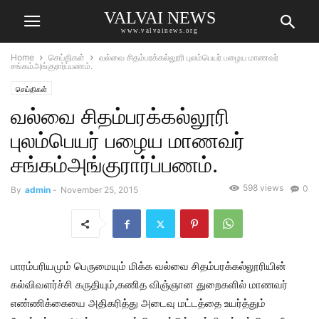
VALVAI NEWS
www.valvainews.org
Home
செய்திகள்
வல்வை சிதம்பரக்கல்லூரி புலம்பெயர் பழைய மாணவர்
சங்கம்அங்குரார்ப்பணம்.
செய்திகள்
வல்வை சிதம்பரக்கல்லூரி
புலம்பெயர் பழைய மாணவர்
சங்கம்அங்குரார்ப்பணம்.
598 views
0
By
admin
-
November 25, 2015
பாரம்பரியமும் பெருமையும் மிக்க வல்வை சிதம்பரக்கல்லூரியின்
கல்விவளர்ச்சி கருதியும்,கணித விஞ்ஞான துறைகளில் மாணவர்
எண்ணிக்கையை அதிகரித்து அடைவு மட்டத்தை உயர்த்தும்