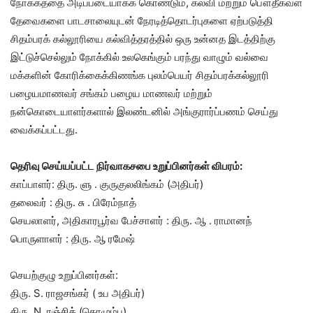
நோக்கத்தை அடிப்படையாகக் கொண்டும், கல்வி மற்றும் பௌதீகவள
தேவைகளை பாடசாலையுடன் நேரடித்தொடர்புகளை ஏற்படுத்தி
சிதம்பரக் கல்லூரியை கல்வித்தரத்தில் ஒரு உன்னத இடத்திற்கு
இட்டுச்செல்லும் நோக்கில் உலகெங்கும் பரந்து வாழும் வல்வை
மக்களின் கோரிக்கைக்கிணங்க புலம்பெயர் சிதம்பரக்கல்லூரி
பழையமாணவர் சங்கம் பழைய மாணவர் மற்றும்
நன்கொடையாளர்களால் இலண்டனில் அங்குரார்ப்பணம் செய்து
வைக்கப்பட்டது.
தெரிவு செய்யப்பட்ட நிர்வாகசபை உறுப்பினர்கள் விபரம்:
காப்பாளர்: திரு. ளு . குருகுலலிங்கம் (அதிபர்)
தலைவர் : திரு. சு . பிரேம்நாத்
செயலாளர், அதிகாரபூர்வ பேச்சாளர் : திரு. ஆ . ராமானந்
பொருளாளர் : திரு. ஆ ரமேஷ்
செயற்குழு உறுப்பினர்கள்:
திரு. S. ராஜசங்கர் ( உப அதிபர்)
திரு. N. ரஞ்சித் (கொழும்பு)