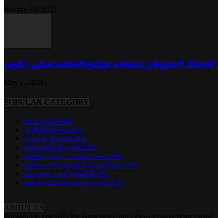
January 18, 2022
பகுதி1 பூங்காவனத்திருவிழா வல்வை முத்துமாரி அம்மன்
May 1, 2023
POPULAR CATEGORY
செய்திகள்
5006
அறிவித்தல்கள்
831
அம்மன் கோவில்
401
உதயசூரியன் கழகம்
301
விக்னேஸ்வரா வாசிகசாலை
292
வல்வை விளையாட்டு செய்திகள்
242
கப்பலுடையவர் கோவில்
193
வல்வை விளையாட்டு கழகம்
130
ABOUT US
We provide you with the latest news and videos straight from valvai.