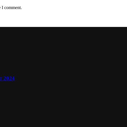
e I comment.
ா 2024