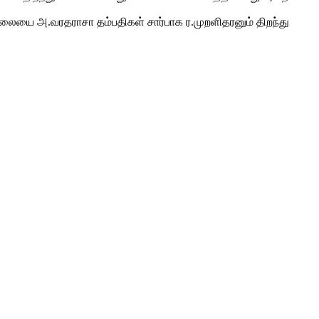
ி சிலையை அ.வரதராசா தம்பதிகள் சார்பாக ர.முறளிதரனும் திறந்து