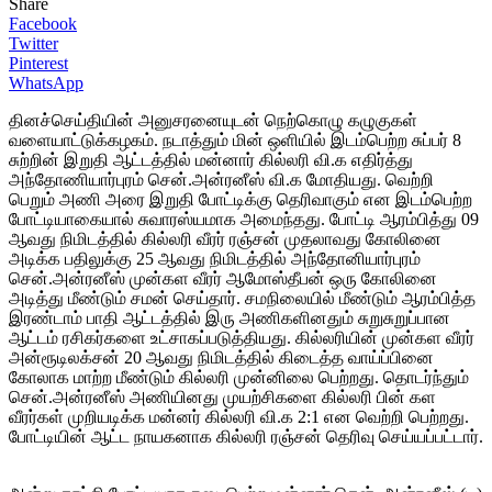
Share
Facebook
Twitter
Pinterest
WhatsApp
தினச்செய்தியின் அனுசரனையுடன் நெற்கொழு கழுகுகள்
வளையாட்டுக்கழகம். நடாத்தும் மின் ஒளியில் இடம்பெற்ற சுப்பர் 8
சுற்றின் இறுதி ஆட்டத்தில் மன்னார் கில்லரி வி.க எதிர்த்து
அந்தோணியார்புரம் சென்.அன்ரனீஸ் வி.க மோதியது. வெற்றி
பெறும் அணி அரை இறுதி போட்டிக்கு தெரிவாகும் என இடம்பெற்ற
போட்டியாகையால் சுவாரஸ்யமாக அமைந்தது. போட்டி ஆரம்பித்து 09
ஆவது நிமிடத்தில் கில்லரி வீரர் ரஞ்சன் முதலாவது கோலினை
அடிக்க பதிலுக்கு 25 ஆவது நிமிடத்தில் அந்தோனியார்புரம்
சென்.அன்ரனீஸ் முன்கள வீரர் ஆமோஸ்தீபன் ஒரு கோலினை
அடித்து மீண்டும் சமன் செய்தார். சமநிலையில் மீண்டும் ஆரம்பித்த
இரண்டாம் பாதி ஆட்டத்தில் இரு அணிகளினதும் சுறுசுறுப்பான
ஆட்டம் ரசிகர்களை உட்சாகப்படுத்தியது. கில்லரியின் முன்கள வீரர்
அன்ரூடிலக்சன் 20 ஆவது நிமிடத்தில் கிடைத்த வாய்ப்பினை
கோலாக மாற்ற மீண்டும் கில்லரி முன்னிலை பெற்றது. தொடர்ந்தும்
சென்.அன்ரனீஸ் அணியினது முயற்சிகளை கில்லரி பின் கள
வீரர்கள் முறியடிக்க மன்னர் கில்லரி வி.க 2:1 என வெற்றி பெற்றது.
போட்டியின் ஆட்ட நாயகனாக கில்லரி ரஞ்சன் தெரிவு செய்யப்பட்டார்.