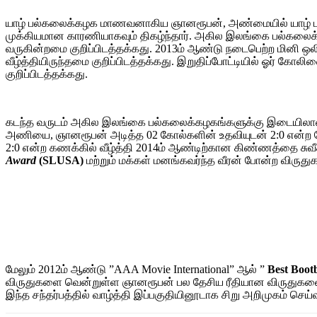
யாழ் பல்கலைக்கழக மாணவனாகிய ஞானரூபன், அண்மையில் யாழ் பல்க
முக்கியமான காரணியாகவும் திகழ்ந்தார். அகில இலங்கை பல்கலைக்
வருகின்றமை குறிப்பிடத்தக்கது. 2013ம் ஆண்டு நடைபெற்ற மினி ஒலி
வீழ்த்தியிருந்தமை குறிப்பிடத்தக்கது. இறுதிப்போட்டியில் ஓர் கோ
குறிப்பிடத்தக்கது.
கடந்த வருடம் அகில இலங்கை பல்கலைக்கழகங்களுக்கு இடையிலான உ
அணியை, ஞானரூபன் அடித்த 02 கோல்களின் உதவியுடன் 2:0 என்ற கோ
2:0 என்ற கணக்கில் வீழ்த்தி 2014ம் ஆண்டிற்கான கிண்ணத்தை சுவீகர
Award
(SLUSA)
மற்றும் மக்கள் மனங்கவர்ந்த வீரன் போன்ற விருத
மேலும் 2012ம் ஆண்டு ”AAA Movie International” ஆல் ”
Best Bootb
விருதுகளை வென்றுள்ள ஞானரூபன் பல தேசிய ரீதியான விருதுகளையும
இந்த சந்தர்பத்தில் வாழ்த்தி இப்பகுதியினூடாக சிறு அறிமுகம் செ