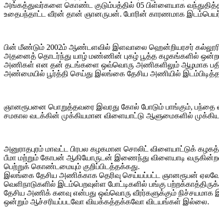
அங்கத்துவர்களை கொண்ட குடும்பத்தில் 05 பிள்ளையாக வந்துதித்
உதைபந்தாட்ட வீரன் தான் ஞானருபன். போரின் காரணமாக இடம்பெயர்ந
பின் மீண்டும் 2002ம் ஆண்டளவில் இளவாலை ஹென்றியரசர் கல்லூரி
அதனைத் தொடர்ந்து யாழ் மண்ணின் புகழ் பூத்த கழகங்களில் ஒன்
அணிகள் என தன் தடங்களை ஒவ்வொரு அணிகளிலும் ஆழமாக பதித்த
அண்மையில் பூர்த்தி செய்து இலங்கை தேசிய அணியில் இடம்பிடித்த 
ஞானரூபனை பொறுத்தவரை இவரது கோல் போடும் பாங்கும், பந்தை லா
சமகால வடக்கின் முக்கியமான விளையாட்டு ஆளுமைகளில் முக்கியம
அனுராதபுரம் மாவட்ட பிரபல கழகமான சொலிட் விளையாட்டுக் கழகத
பீமா மற்றும் கோபன் ஆகியோருடன் இணைந்து விளையாடி வருகின்றமை
பெற்றுக் கொண்டமையும் குறிப்பிடத்தக்கது.
இலங்கை தேசிய அணிக்காக தெரிவு செய்யப்பட்ட ஞானரூபன் ஏலவே ப
வெளிநாடுகளில் இடம்பெறவுள்ள போட்டிகளில் பங்கு பற்றக்காத்திருக்க
தேசிய அணிக் கனவு என்பது ஒவ்வொரு வீரர்களுக்கும் நிச்சயமாக
ஒன்றும் ஆச்சரியப்படவோ வியக்கத்தக்கவோ விடயங்கள் இல்லை.