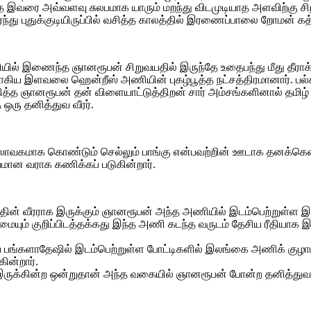
த இவரை அவ்வளவு சுலபமாக யாரும் மறந்து விடமுடியாத அளவிற்கு ச
்து புதுக்குடியிருப்பில் வசித்த காலத்தில் இரணைப்பாலை றோமன் க
யில் இணைந்த ஞானரூபன் சிறுவயதில் இருந்தே உதைபந்து மீது தீரா
றாகிய இளவலை ஹென்றீஸ் அணியின் புகழ்பூத்த நட்சத்திரமானார். 
 ஞானரூபன் தன் விளையாட்டுத்திறன் சார் அம்சங்களினால் தமிழ
ஒரு தனித்துவ வீரர்.
வகமாக கொண்டும் செல்லும் பாங்கு என்பவற்றின் ஊடாக தனக்கென ஒ
ான வராக கணிக்கப் படுகின்றார்.
்தின் வீரராக இருக்கும் ஞானரூபன் அந்த அணியில் இடம்பெற்றுள்ள
யும் குறிப்பிடத்தக்கது இந்த அணி கடந்த வருடம் தேசிய ரீதியாக 
ங்களாதேஷில் இடம்பெற்றுள்ள போட்டிகளில் இலங்கை அணிக் குழாமில
ின்றார்.
 இருக்கின்ற ஒன்றுதான் அந்த வகையில் ஞானரூபன் போன்ற தனித்துவ