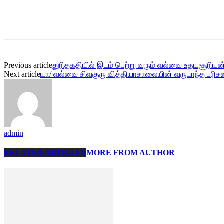
Share
Previous article
துரிதகதியில் இடம் பெற்று வரும் வல்வை உதயசூரி
Next article
யா/ வல்வை சிவகுரு வித்தியாசாலையின் வருடாந்த பரிசளி
admin
RELATED ARTICLES
MORE FROM AUTHOR