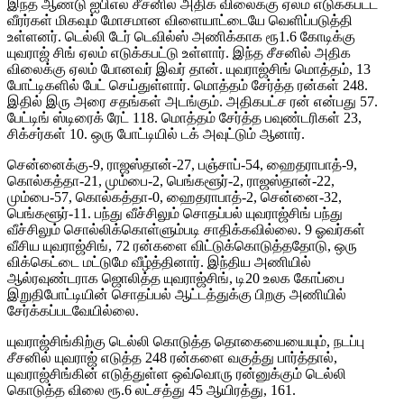
இந்த ஆண்டு ஐபிஎல் சீசனில் அதிக விலைக்கு ஏலம் எடுக்கபட்ட
வீரர்கள் மிகவும் மோசமான விளையாட்டையே வெளிப்படுத்தி
உள்ளனர். டெல்லி டேர் டெவில்ஸ் அணிக்காக ரூ1.6 கோடிக்கு
யுவராஜ் சிங் ஏலம் எடுக்கபட்டு உள்ளார். இந்த சீசனில் அதிக
விலைக்கு ஏலம் போனவர் இவர் தான். யுவராஜ்சிங் மொத்தம், 13
போட்டிகளில் பேட் செய்துள்ளார். மொத்தம் சேர்த்த ரன்கள் 248.
இதில் இரு அரை சதங்கள் அடங்கும். அதிகபட்ச ரன் என்பது 57.
பேட்டிங் ஸ்டிரைக் ரேட் 118. மொத்தம் சேர்த்த பவுண்டரிகள் 23,
சிக்சர்கள் 10. ஒரு போட்டியில் டக் அவுட்டும் ஆனார்.
சென்னைக்கு-9, ராஜஸ்தான்-27, பஞ்சாப்-54, ஹைதராபாத்-9,
கொல்கத்தா-21, மும்பை-2, பெங்களூர்-2, ராஜஸ்தான்-22,
மும்பை-57, கொல்கத்தா-0, ஹைதராபாத்-2, சென்னை-32,
பெங்களூர்-11. பந்து வீச்சிலும் சொதப்பல் யுவராஜ்சிங் பந்து
வீச்சிலும் சொல்லிக்கொள்ளும்படி சாதிக்கவில்லை. 9 ஓவர்கள்
வீசிய யுவராஜ்சிங், 72 ரன்களை விட்டுக்கொடுத்ததோடு, ஒரு
விக்கெட்டை மட்டுமே வீழ்த்தினார். இந்திய அணியில்
ஆல்ரவுண்டராக ஜொலித்த யுவராஜ்சிங், டி20 உலக கோப்பை
இறுதிபோட்டியின் சொதப்பல் ஆட்டத்துக்கு பிறகு அணியில்
சேர்க்கப்படவேயில்லை.
யுவராஜ்சிங்கிற்கு டெல்லி கொடுத்த தொகையையையும், நடப்பு
சீசனில் யுவராஜ் எடுத்த 248 ரன்களை வகுத்து பார்த்தால்,
யுவராஜ்சிங்கின் எடுத்துள்ள ஒவ்வொரு ரன்னுக்கும் டெல்லி
கொடுத்த விலை ரூ.6 லட்சத்து 45 ஆயிரத்து, 161.