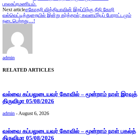
பாலசுப்ரமணியம்.
Next article
சகோதரி வித்தியாவின் இறப்பிற்கு நீதி கோரி
வல்வெட்டித்துறையில் இன்று கர்த்தால்; கவனயீற்புப் போராட்டமும்
நடைபெற்றது…!
admin
RELATED ARTICLES
வல்வை கப்பலுடையவர் கோவில் – மூன்றாம் நாள் இரவுத்
திருவிழா 05/08/2026
admin
-
August 6, 2026
வல்வை கப்பலுடையவர் கோவில் – மூன்றாம் நாள் பகல்த்
திருவிழா 05/08/2026