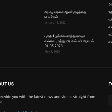
அ
உ
அ-ஆ வரிசை ஆண் குழந்தை
பெயர்கள்
வ
January 18, 2022
வ
கப
பகுதி1 பூங்காவனத்திருவிழா
வல்வை முத்துமாரி அம்மன் ஆலயம்
வ
01.05.2023
May 1, 2023
OUT US
F
rovide you with the latest news and videos straight from
i.