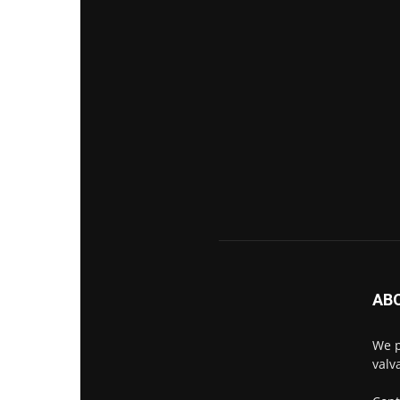
AB
We p
valva