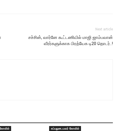
Next article
ா
சச்சின், வார்னே கூட்டணியில் மாஜி ஜாம்பவான்
வீரர்களுக்காக பிரத்யேக டி20 தொடர்..!
 கோவில்
கப்பலுடையவர் கோவில்