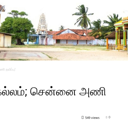
ி தவிப்பு!
்கல்லம்; சென்னை அணி
0
549 views