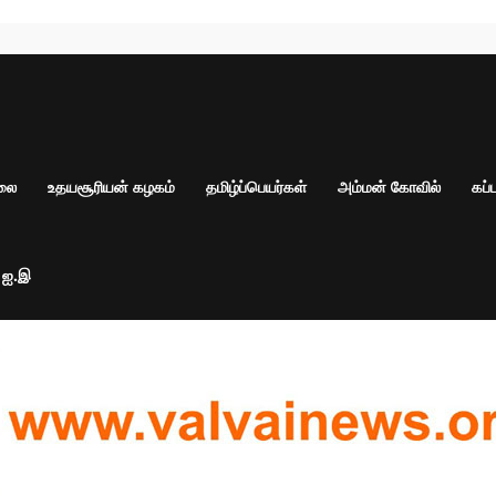
ாலை
உதயசூரியன் கழகம்
தமிழ்ப்பெயர்கள்
அம்மன் கோவில்
கப்
் ஐ.இ