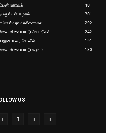
ம்மன் கோவில்
401
தயசூரியன் கழகம்
301
ிக்னேஸ்வரா வாசிகசாலை
292
ல்வை விளையாட்டு செய்திகள்
242
்பலுடையவர் கோவில்
191
ல்வை விளையாட்டு கழகம்
130
OLLOW US