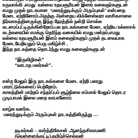
உருவாக்கி ,எமது வல்வை உதயசூரியன் இளங் கலைஞர்களுடன்
எமது முதல் நாடகமான ‘மலரத்துடிக்கும் அரும்புகள்’ என்பதை
மேடை ஏற்றினோம்.அதற்கு அன்றைய விக்னேஸ்வரா வாசிகசாலை
நிர்வாகத்தினருக்கு இந்த நேரத்தில் நன்றி சொல்ல
கடமைப்பட்டிருக்கின்றோம்.பல நாடகங்களை மேடை ஏற்றிய உல்லாசக்
கடற்கரையில் எமக்கு தெரிந்த வகையில் எமது மன்றம்,எமது
வல்வை உதயசூரியன் இளம் கலைஞர்களும் முதல் தடவையாக
மேடையேறியதும் பெரு மகிழ்ச்சி .
இந்த நாடகத்தை தொடர்ந்து எமது கலைஞர்களுடன்
“இருவிழிகள்”
“வாடாத மலர்கள்”.
என்ற மேலும் இரு நாடகங்களை மேடை ஏற்றி பலரது
பாராட்டுக்களைப் பெற்றோம்.
காலத்தின் மாற்றம் சந்தர்ப்பம் சூழ்நிலை எம்மால் மேலும் தொடர
முடியாமல் இலை மறை காயானோம்
வாழ்க வளர்க.
மலரத்துடிக்கும் அரும்புகள் நாடகத்திலிருந்து …
நடிகர்கள் – கார்த்திகேசன் ,ஆனந்தசிகாமணி
(வெள்ளைக்குட்டி),தமிழ்ச்செல்வன்