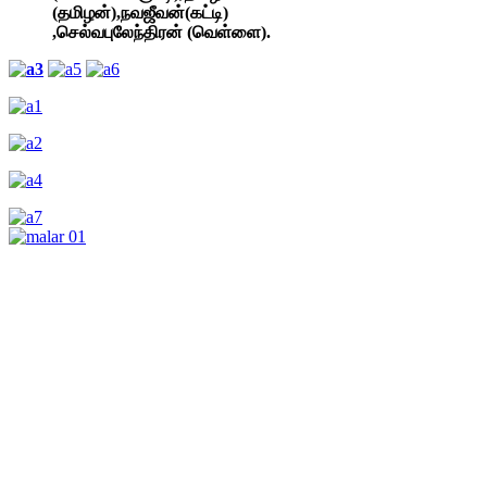
(தமிழன்),நவஜீவன்(கட்டி)
,செல்வபுலேந்திரன் (வெள்ளை).