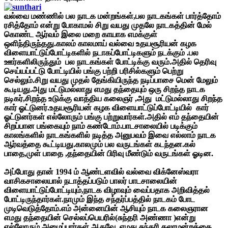
வல்வை மண்ணில் பல நாடக மன்றங்கள்,பல நாடகங்கள் பார்த்தோம்
ரசித்தோம் என்று போகாமல் சிறு வயது முதலே நாடகத்தின் மேல்
கொண்ட ஆர்வம் இலை மறை காயாக எமக்குள்
ஒளிந்திருந்தது.காலம் காலமாய் வல்வை உதயசூரியன் கழக
விளையாட்டுப்போட்டிகளில் நடாகப்போட்டிகளும் நடக்கும் .பல
ஊர்களிலிருந்தும் பல நாடகங்கள் போட்டிக்கு வரும்.அதில் தெரிவு
செய்யப்பட்டு போட்டியில் பங்கு பற்றி பரிசில்களும் பெற்று
செல்லும்.சிறு வயது முதல் தேங்கியிருந்த நடிப்பாசை மென் மேலும்
கூடியது.அது மட்டுமல்லாது எமது தந்தையும் ஒரு சிறந்த நாடக
நடிகர்,சிறந்த உடுக்கு வாத்திய கலைஞர் ,அது மட்டுமல்லாது சிறந்த
கார் ஓட்டுனர்.உதயசூரியன் கழக விளையாட்டுப்போட்டியில் கார்
ஓட்டுனர்கள் எல்லோரும் பங்கு பற்றுவார்கள்.அதில் எம் தந்தையின்
சிறப்பான பங்கையும் நாம் கண்டோம்.பாடசாலையில் படிக்கும்
காலங்களில் நாடகங்களில் நடித்த அனுபவம் இவை எல்லாம் நாடக
ஆர்வத்தை கூட்டியது.காலமும் பல வருடங்கள் கடந்தன.கல்
பாதை,முள் பாதை ,தந்தையின் பிரிவு மீண்டும் வருடங்கள் ஓடின.
அப்போது தான் 1994 ம் ஆண்டளவில் வல்வை விக்னேஸ்வரா
வாசிகசாலையால் நடாத்தப்படும் பாலர் பாடசாலையின்
விளையாட்டுப்போட்டியும்,நாடக விழாவும் வைப்பதாக அறிவித்தல்
போட்டிருந்தார்கள்.நாமும் இந்த சந்தர்ப்பத்தில் நாடகம் போட
முடிவெடுத்தோம்.எம் அன்னையின் ஆசியும் நாடக கலைஞரான
எமது தந்தையின் செல்லப்பெயரில்(சுந்தரி அண்ணா )என்று
எல்லோரும் அழைப்பார்கள்.ஆகவே எமது சுந்தரி கலாமன்றத்தை