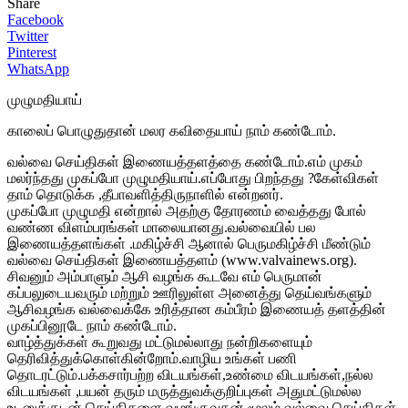
Share
Facebook
Twitter
Pinterest
WhatsApp
முழுமதியாய்
காலைப் பொழுதுதான் மலர கவிதையாய் நாம் கண்டோம்.
வல்வை செய்திகள் இணையத்தளத்தை கண்டோம்.எம் முகம்
மலர்ந்தது முகப்போ முழுமதியாய்.எப்போது பிறந்தது ?கேள்விகள்
தாம் தொடுக்க ,தீபாவளித்திருநாளில் என்றனர்.
முகப்போ முழுமதி என்றால் அதற்கு தோரணம் வைத்தது போல்
வண்ண விளம்பரங்கள் மாலையானது.வல்வையில் பல
இணையத்தளங்கள் .மகிழ்ச்சி ஆனால் பெருமகிழ்ச்சி மீண்டும்
வல்வை செய்திகள் இணையத்தளம் (www.valvainews.org).
சிவனும் அம்பாளும் ஆசி வழங்க கூடவே எம் பெருமான்
கப்பலுடையவரும் மற்றும் ஊரிலுள்ள அனைத்து தெய்வங்களும்
ஆசிவழங்க வல்வைக்கே உரித்தான கம்பீரம் இணையத் தளத்தின்
முகப்பினூடே நாம் கண்டோம்.
வாழ்த்துக்கள் கூறுவது மட்டுமல்லாது நன்றிகளையும்
தெரிவித்துக்கொள்கின்றோம்.வாழிய உங்கள் பணி
தொடரட்டும்.பக்கசார்பற்ற விடயங்கள்,உண்மை விடயங்கள்,நல்ல
விடயங்கள் ,பயன் தரும் மருத்துவக்குறிப்புகள் அதுமட்டுமல்ல
உடனுக்குடன் செய்திகளை வழங்குவதன் மூலம் வல்வை செய்திகள்