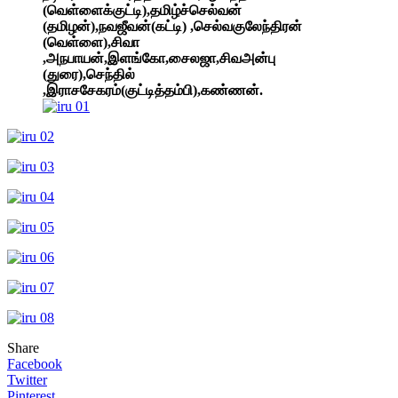
(வெள்ளைக்குட்டி),தமிழ்ச்செல்வன்
(தமிழன்),நவஜீவன்(கட்டி) ,செல்வகுலேந்திரன்
(வெள்ளை),சிவா
,அநபாயன்,இளங்கோ,சைலஜா,சிவஅன்பு
(துரை),செந்தில்
,இராசசேகரம்(குட்டித்தம்பி),கண்ணன்.
Share
Facebook
Twitter
Pinterest