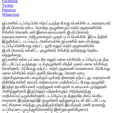
Facebook
Twitter
Pinterest
WhatsApp
ஜப்பானில் படப்பிடிப்பில் ஈடுபட்டிருந்த போது பென்சில் பட கதாநாயகர்
ஜி.வி.பிரகாஷ் உள்பட மொத்த குழுவினரும் கடும் சூறாவளியில்
சிக்கிக் கொண்டனர்.இசையமைப்பாளர் ஜி.வி.பிரகாஷ்
கதாநாயகனாக அறிமுகமாகும் முதல் படம் பென்சில். இப்படத்தின்
இறுதிக்கட்ட படப்படிப்பு அண்மையில் ஜப்பானில் நடைபெற்றது.
படப்பிடிப்பின்போது ஏற்பட்ட நூரி எனும் கடும் சூறாவளியில்
ஜி.வி.பிரகாஷ் உள்ளிட்ட குழுவினர் சிக்கித் தவித்தது தெரிய
வந்துள்ளது.
ஜப்பானில் உள்ள யட்சுகடகே எனும் மலை உச்சியில் படப்பிடிப்பு நடத்த
திட்டமிடப்பட்டிருந்தது. படக்குழுவினர் விஞ்ச் மூலம் மலை உச்சிக்கு
சென்றனர். அப்போது ஏற்பட்ட கடும் சூறாவளி காரணமாக அப்போது
மலை உச்சியில் கடும் குளிர் நிலவியது. பிராண வாயு
பற்றாக்குறையால் பலருக்கும் மூச்சுத் திணறல் ஏற்பட்டது. கதாநாயகி
ஸ்ரீவித்யாவின் தாயார் கடுமையாக பாதிக்கப்பட்டபோது குழுவில்
இருந்த தயாரிப்பாளர் மருத்துவர் என்பதால் உடனடியாக முதலுதவி
அளித்துள்ளார்.இருப்பினும் மற்றவர்களும் அடுத்தடுத்து
பாதிக்கப்பட்டிருக்கின்றனர். படப்பிடிப்பு நடத்துவதே மிகப் பெரிய
சவாலாக இருந்தாலும்இ குழுவினர் ஒத்துழைப்புடன் திட்டமிட்டபடி
காட்சிகளை எடுத்து முடித்திருக்கிறார் இயக்குநர் மணி நாகராஜ்.
படப்பிடிப்பை முடித்துக்கொண்டு இன்று(புதன்கிழமை)