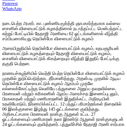
Pinterest
WhatsApp
நடைபெற்ற அமரர். கா. புண்ணியமூர்த்தி ஞாபகார்த்தமாக வல்வை
சைனிஸ் விளையாட்டுக் கழகத்தினால் நடாத்தப்பட்ட மென்பந்தாட்ட
சுற்றுப் போட்டியில் நேதாஜி அணியை 62 ஓட்டங்களினால் வீழ்த்தி
சம்பியனாகியது றெயின்போ விளையாட்டுக் கழகம்
அரையிறுதியில் றெயின்போ விளையாட்டுக் கழகம், உதயசூரியன்
விளையாட்டுக் கழகத்தையும் நேதாஜி விளையாட்டுக் கழகம்,
சைனிஸ் விளையாட்டுக் கிகத்தையும் வீழ்த்தி இறுதிப் போட்டிக்கு
தகுதி பெற்றன.
நாணயச்சுழற்சியில் வெற்றி பெற்ற றெயின்போ விளையாட்டுக் கழகம்
முதலில் துடுப்பெடுத்தாட தீர்மானித்தது. அதன்படி முதலில் ஆடிய
றெயின்போ விளையாட்டுக் கழகம் ஆரம்பம் முதலே
எல்லைக்கோட்டிற்கு வெளியே பந்துகளை அனுப்ப தவறவில்லை.
பிரணவன் மற்றும் கரிகரனின் ஆரம்ப அரைச்சத இணைப்புடனும்,
பிரகலாதன் மற்றும் மணிமாறனின் இறுதிக்கட்ட அதிரடியின்
உதவியோடும், நிர்ணயிக்கப்பட்ட 12 பந்துப் பரிமாற்றங்கள் நிறைவில்
06 இலக்குகளை இழந்து 145 ஓட்டங்களை குவித்தது.
அதிகபட்சமாக பிரணவன் நான்கு ஆறுகள் உட்பட 27
ஓட்டங்களையும் மணிமாறன் தலா இரண்டு ஆறுகள் நான்குகளுடன்
24 ஓட்டங்களையும் குவித்தனர். புந்துவீச்சில் நேதாஜி அணி சார்பாக