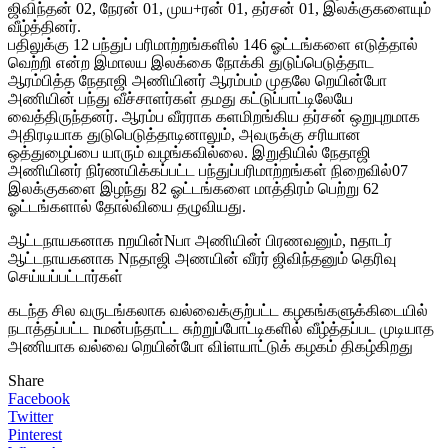
ஜிவிந்தன் 02, நேரன் 01, முய+ரன் 01, தர்சன் 01, இலக்குகளையும்
வீழ்த்தினர்.
பதிலுக்கு 12 பந்துப் பரிமாற்றங்களில் 146 ஓட்டங்களை எடுத்தால்
வெற்றி என்ற இமாலய இலக்கை நோக்கி துடுப்பெடுத்தாட
ஆரம்பித்த நேதாஜி அணியினர் ஆரம்பம் முதலே றெயின்போ
அணியின் பந்து வீச்சாளர்கள் தமது கட்டுப்பாட்டிலேயே
வைத்திருந்தனர். ஆரம்ப வீரராக களமிறங்கிய தர்சன் ஒறுபுறமாக
அதிரடியாக துடுபெடுத்தாடினாலும், அவருக்கு சரியான
ஒத்துழைப்பை யாரும் வழங்கவில்லை. இறுதியில் நேதாஜி
அணியினர் நிர்ணயிக்கப்பட்ட பந்துப்பரிமாற்றங்கள் நிறைவில்07
இலக்குகளை இழந்து 82 ஓட்டங்களை மாத்திரம் பெற்று 62
ஓட்டங்களால் தோல்வியை தழுவியது.
ஆட்டநாயகனாக nறயின்Nபா அணியின் பிரணவனும், nதாடர்
ஆட்டநாயகனாக Nநதாஜி அணயின் வீரர் ஜிவிந்தனும் தெரிவு
செய்யப்பட்டார்கள்
கடந்த சில வருடங்கலாக வல்வைக்குற்பட்ட கழகங்களுக்கிடையில்
நடாத்தப்பட்ட nமன்பந்தாட்ட சுற்றுப்போட்டிகளில் வீழ்த்தப்பட முடியாத
அணியாக வல்வை றெயின்போ விiளயாட்டுக் கழகம் திகழ்கிறது
Share
Facebook
Twitter
Pinterest